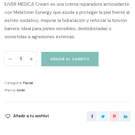
IUVER MEDICA Cream es una crema reparadora antioxidante
con Melatonin Synergy que ayuda a proteger la piel frente al
estrés oxidativo, mejorar la hidratación y reforzar la función
barrera. Ideal para pieles sensibles, deshidratadas o
sometidas a agresiones externas.
IUVER
AÑADIR AL CARRITO
MEDICA
Cream
Crema
Categoría:
Facial
Reparadora
Marca:
Iuver
Antioxidante
50
ml
quantity
Añadir a tu wishlist