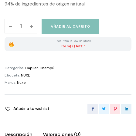
94% de ingredientes de origen natural
Champú
AÑADIR AL CARRITO
Brillo
Sublime,
This item is low in stock.
Hair
Item(s) left: 1
Prodigieux®
400ml
quantity
Categorías:
Capilar
,
Champú
Etiqueta:
NUXE
Marca:
Nuxe
Añadir a tu wishlist
Descripción
Valoraciones (0)