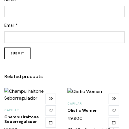
Email
*
Related products
CAPILAR
Olistic Women
CAPILAR
Champu Iraltone
49.90
€
Seborregulador