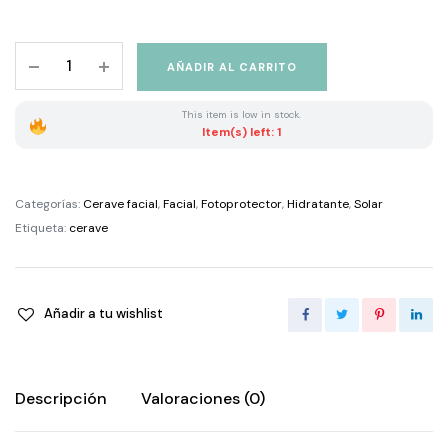
Cerave
AÑADIR AL CARRITO
Loción
Hidratante
This item is low in stock.
de
Item(s) left: 1
Rostro
SPF
50
Categorías:
Cerave facial
,
Facial
,
Fotoprotector
,
Hidratante
,
Solar
quantity
Etiqueta:
cerave
Añadir a tu wishlist
Descripción
Valoraciones (0)