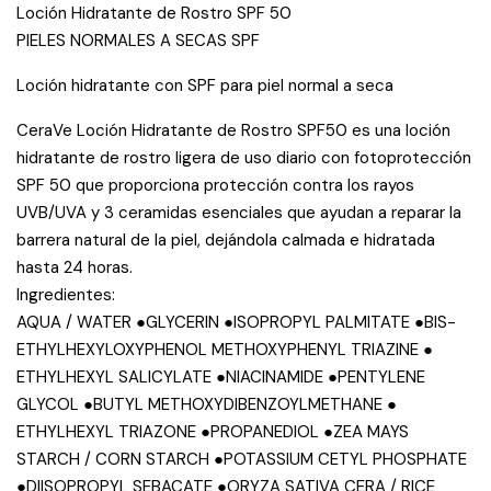
Loción Hidratante de Rostro SPF 50
PIELES NORMALES A SECAS SPF
Loción hidratante con SPF para piel normal a seca
CeraVe Loción Hidratante de Rostro SPF50 es una loción
hidratante de rostro ligera de uso diario con fotoprotección
SPF 50 que proporciona protección contra los rayos
UVB/UVA y 3 ceramidas esenciales que ayudan a reparar la
barrera natural de la piel, dejándola calmada e hidratada
hasta 24 horas.
Ingredientes:
AQUA / WATER ●​GLYCERIN ●​ISOPROPYL PALMITATE ●​BIS-
ETHYLHEXYLOXYPHENOL METHOXYPHENYL TRIAZINE ●​
ETHYLHEXYL SALICYLATE ●​NIACINAMIDE ●​PENTYLENE
GLYCOL ●​BUTYL METHOXYDIBENZOYLMETHANE ●​
ETHYLHEXYL TRIAZONE ●​PROPANEDIOL ●​ZEA MAYS
STARCH / CORN STARCH ●​POTASSIUM CETYL PHOSPHATE
●​DIISOPROPYL SEBACATE ●​ORYZA SATIVA CERA / RICE