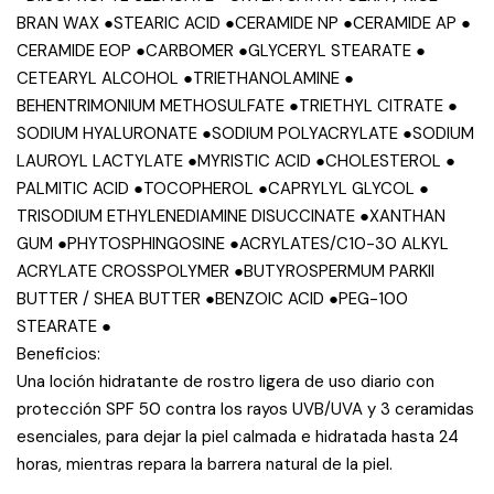
BRAN WAX ●​STEARIC ACID ●​CERAMIDE NP ●​CERAMIDE AP ●​
CERAMIDE EOP ●​CARBOMER ●​GLYCERYL STEARATE ●​
CETEARYL ALCOHOL ●​TRIETHANOLAMINE ●​
BEHENTRIMONIUM METHOSULFATE ●​TRIETHYL CITRATE ●​
SODIUM HYALURONATE ●​SODIUM POLYACRYLATE ●​SODIUM
LAUROYL LACTYLATE ●​MYRISTIC ACID ●​CHOLESTEROL ●​
PALMITIC ACID ●​TOCOPHEROL ●​CAPRYLYL GLYCOL ●​
TRISODIUM ETHYLENEDIAMINE DISUCCINATE ●​XANTHAN
GUM ●​PHYTOSPHINGOSINE ●​ACRYLATES/C10-30 ALKYL
ACRYLATE CROSSPOLYMER ●​BUTYROSPERMUM PARKII
BUTTER / SHEA BUTTER ●​BENZOIC ACID ●​PEG-100
STEARATE ●​
Beneficios:
Una loción hidratante de rostro ligera de uso diario con
protección SPF 50 contra los rayos UVB/UVA y 3 ceramidas
esenciales, para dejar la piel calmada e hidratada hasta 24
horas, mientras repara la barrera natural de la piel.