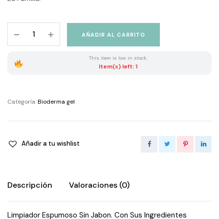
Bioderma
AÑADIR AL CARRITO
Atoderm
Gel
This item is low in stock.
De
Item(s) left: 1
Ducha
1L.
quantity
Categoría:
Bioderma gel
Añadir a tu wishlist
Descripción
Valoraciones (0)
Limpiador Espumoso Sin Jabon. Con Sus Ingredientes