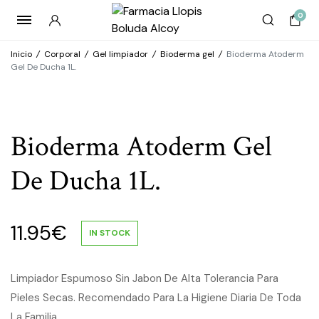
0
Inicio
/
Corporal
/
Gel limpiador
/
Bioderma gel
/
Bioderma Atoderm
Gel De Ducha 1L.
Bioderma Atoderm Gel
De Ducha 1L.
11.95
€
IN STOCK
Limpiador Espumoso Sin Jabon De Alta Tolerancia Para
Pieles Secas. Recomendado Para La Higiene Diaria De Toda
La Familia.