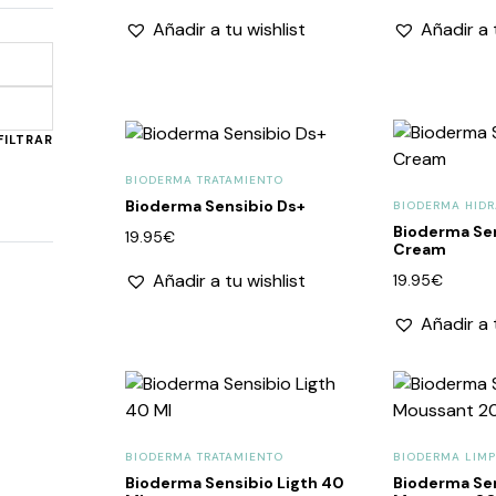
Añadir a tu wishlist
Añadir a 
Precio
Precio
mínimo
máximo
FILTRAR
BIODERMA TRATAMIENTO
Bioderma Sensibio Ds+
BIODERMA HIDR
Bioderma Sen
19.95
€
Cream
Añadir a tu wishlist
19.95
€
Añadir a 
BIODERMA TRATAMIENTO
BIODERMA LIMP
Bioderma Sensibio Ligth 40
Bioderma Sen