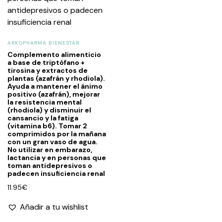
ARKOPHARMA BIENESTAR
Complemento alimenticio
a base de triptófano +
tirosina y extractos de
plantas (azafrán y rhodiola).
Ayuda a mantener el ánimo
positivo (azafrán), mejorar
la resistencia mental
(rhodiola) y disminuir el
cansancio y la fatiga
(vitamina b6). Tomar 2
comprimidos por la mañana
con un gran vaso de agua.
No utilizar en embarazo,
lactancia y en personas que
toman antidepresivos o
padecen insuficiencia renal
11.95
€
Añadir a tu wishlist