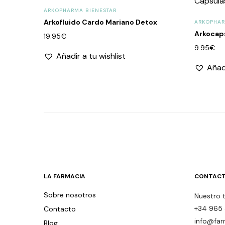
ARKOPHARMA BIENESTAR
Arkofluido Cardo Mariano Detox
ARKOPHAR
Arkocap
19.95
€
9.95
€
Añadir a tu wishlist
Añadi
LA FARMACIA
CONTACT
Sobre nosotros
Nuestro 
+34 965 
Contacto
info@far
Blog