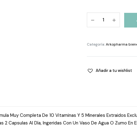
Arkovital
Pura
Energia
50
Categoría:
Arkopharma bien
+
Senior
60
Comprimidos
Añadir a tu wishlist
quantity
órmula Muy Completa De 10 Vitaminas Y 5 Minerales Extraidos Ex
as 2 Capsulas Al Día, Ingeridas Con Un Vaso De Agua O Zumo En E