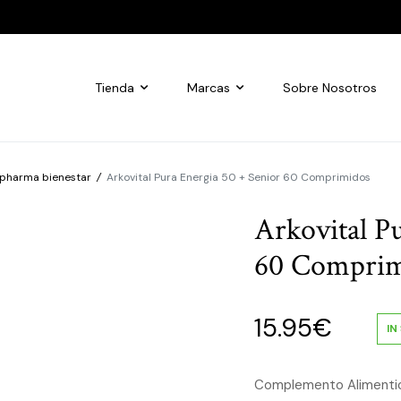
Tienda
Marcas
Sobre Nosotros
pharma bienestar
/
Arkovital Pura Energia 50 + Senior 60 Comprimidos
Arkovital P
60 Comprim
15.95
€
IN
Complemento Alimentici