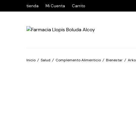
tienda
Mi Cuenta
Carrito
Inicio
/
Salud
/
Complemento Alimenticio
/
Bienestar
/
Arko