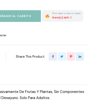
This item is low in stock.
AÑADIR AL CARRITO
Item(s) left: 1
estar
Share This Product:
clusivamente De Frutas Y Plantas, Sin Componentes
l Desayuno. Solo Para Adultos.