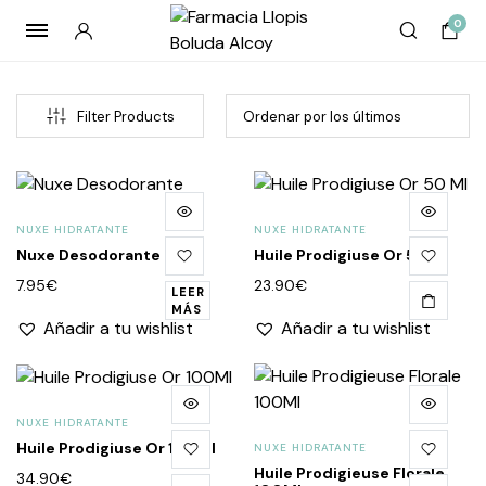
0
Filter Products
NUXE HIDRATANTE
NUXE HIDRATANTE
Nuxe Desodorante
Huile Prodigiuse Or 50 Ml
7.95
€
23.90
€
LEER
MÁS
Añadir a tu wishlist
Añadir a tu wishlist
cio
cio
imo
imo
NUXE HIDRATANTE
Huile Prodigiuse Or 100Ml
NUXE HIDRATANTE
Huile Prodigieuse Florale
34.90
€