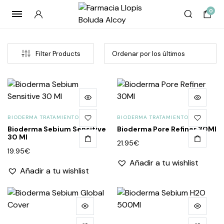
0
Filter Products
BIODERMA TRATAMIENTO
BIODERMA TRATAMIENTO
Bioderma Sebium Sensitive
Bioderma Pore Refiner 30Ml
30 Ml
cio
cio
21.95
€
19.95
€
imo
imo
Añadir a tu wishlist
Añadir a tu wishlist