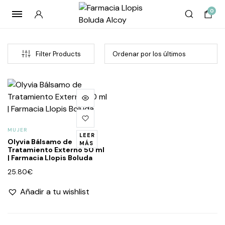
0
Filter Products
MUJER
LEER
Olyvia Bálsamo de
cio
cio
MÁS
Tratamiento Externo 50 ml
imo
imo
| Farmacia Llopis Boluda
25.80
€
Añadir a tu wishlist