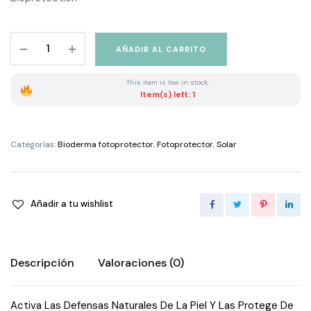
Photoderm
AÑADIR AL CARRITO
Max
Aquafluide
This item is low in stock.
Spf
Item(s) left: 1
50
quantity
Categorías:
Bioderma fotoprotector
,
Fotoprotector
,
Solar
Añadir a tu wishlist
Descripción
Valoraciones (0)
Activa Las Defensas Naturales De La Piel Y Las Protege De