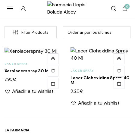
0
Filter Products
LACER SPRAY
Xerolacerspray 30 Ml
LACER SPRAY
Lacer Clohexidina Spray 40
7.95
€
Ml
Añadir a tu wishlist
9.20
€
cio
cio
Añadir a tu wishlist
imo
imo
LA FARMACIA