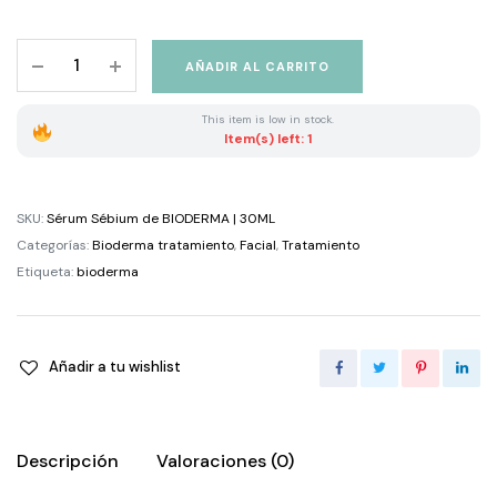
Sérum
AÑADIR AL CARRITO
Sébium
de
This item is low in stock.
Bioderma
Item(s) left: 1
quantity
SKU:
Sérum Sébium de BIODERMA | 30ML
Categorías:
Bioderma tratamiento
,
Facial
,
Tratamiento
Etiqueta:
bioderma
Añadir a tu wishlist
Descripción
Valoraciones (0)