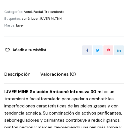
Antiacné
Categorías:
Acné
,
Facial
,
Tratamiento
Intensiva
Etiquetas:
acné
,
Iuver
,
IUVER MLTNN
30
Marca:
Iuver
ml
quantity
Añadir a tu wishlist
Descripción
Valoraciones (0)
IUVER MINE Solución Antiacné Intensiva 30 ml
es un
tratamiento facial formulado para ayudar a combatir las
imperfecciones características de las pieles grasas y con
tendencia acneica. Su combinación de activos purificantes,
seborreguladores y calmantes contribuye a reducir granos,
puntos negros y marcas, favoreciendo una piel más limpia y