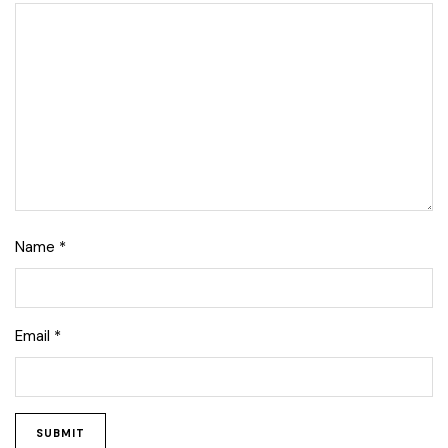
Name
*
Email
*