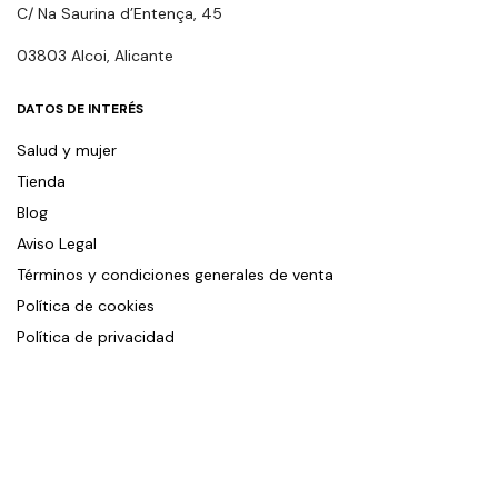
C/ Na Saurina d’Entença, 45
03803 Alcoi, Alicante
DATOS DE INTERÉS
Salud y mujer
Tienda
Blog
Aviso Legal
Términos y condiciones generales de venta
Política de cookies
Política de privacidad