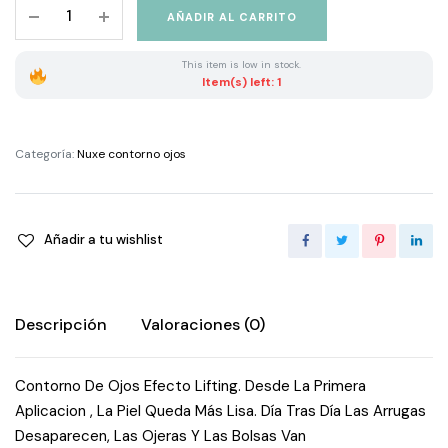
Contorno
AÑADIR AL CARRITO
Ojos
Merveillance
This item is low in stock.
LIFT
Item(s) left: 1
quantity
Categoría:
Nuxe contorno ojos
Añadir a tu wishlist
Descripción
Valoraciones (0)
Contorno De Ojos Efecto Lifting. Desde La Primera
Aplicacion , La Piel Queda Más Lisa. Día Tras Día Las Arrugas
Desaparecen, Las Ojeras Y Las Bolsas Van