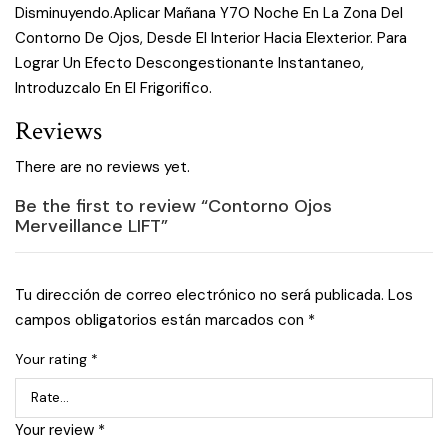
Disminuyendo.Aplicar Mañana Y7O Noche En La Zona Del
Contorno De Ojos, Desde El Interior Hacia Elexterior. Para
Lograr Un Efecto Descongestionante Instantaneo,
Introduzcalo En El Frigorifico.
Reviews
There are no reviews yet.
Be the first to review “Contorno Ojos
Merveillance LIFT”
Tu dirección de correo electrónico no será publicada.
Los
campos obligatorios están marcados con
*
Your rating
*
Your review
*