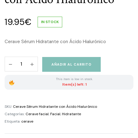
19.95
€
IN STOCK
Cerave Sérum Hidratante con Ácido Hialurónico
Cerave
AÑADIR AL CARRITO
Sérum
Hidratante
This item is low in stock.
con
Item(s) left: 1
Ácido
Hialurónico
quantity
SKU:
Cerave Sérum Hidratante con Ácido Hialurónico
Categorías:
Cerave facial
,
Facial
,
Hidratante
Etiqueta:
cerave