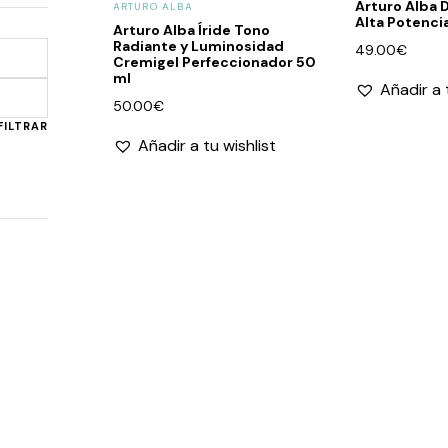
Arturo Alba
ARTURO ALBA
Alta Potenci
Arturo Alba Íride Tono
Radiante y Luminosidad
49.00
€
Cremigel Perfeccionador 50
ml
Añadir a 
Precio
Precio
50.00
€
mínimo
máximo
FILTRAR
Añadir a tu wishlist