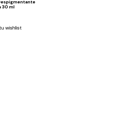
 Despigmentante
a 30 ml
tu wishlist