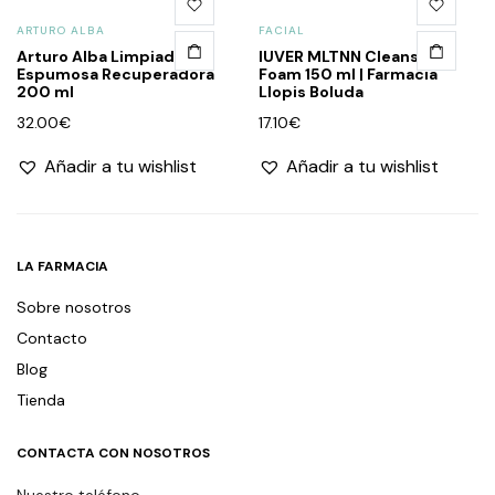
ARTURO ALBA
FACIAL
Arturo Alba Limpiadora
IUVER MLTNN Cleansing
Espumosa Recuperadora
Foam 150 ml | Farmacia
200 ml
Llopis Boluda
32.00
€
17.10
€
Añadir a tu wishlist
Añadir a tu wishlist
LA FARMACIA
Sobre nosotros
Contacto
Blog
Tienda
CONTACTA CON NOSOTROS