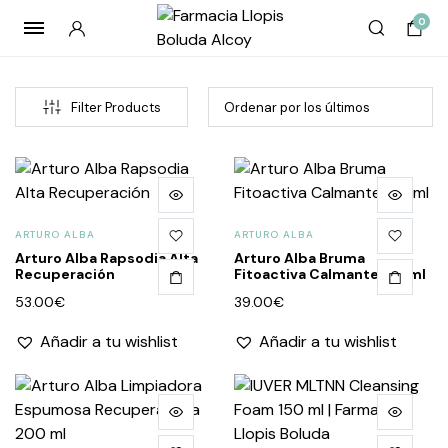
0
Filter Products
ARTURO ALBA
ARTURO ALBA
Arturo Alba Rapsodia Alta
Arturo Alba Bruma
Recuperación
Fitoactiva Calmante 125 ml
53.00
€
39.00
€
cio
cio
Añadir a tu wishlist
Añadir a tu wishlist
imo
imo