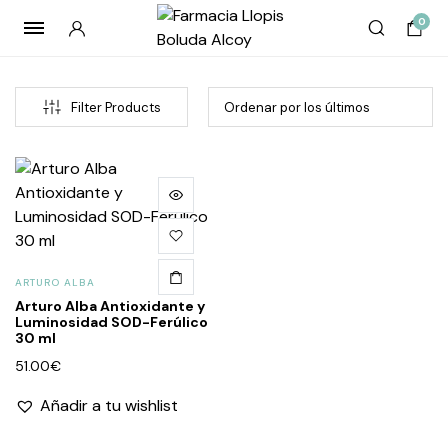
0
Filter Products
ARTURO ALBA
Arturo Alba Antioxidante y
Luminosidad SOD-Ferúlico
cio
cio
30 ml
imo
imo
51.00
€
Añadir a tu wishlist