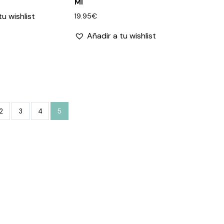
Ml
tu wishlist
19.95
€
Añadir a tu wishlist
2
3
4
5