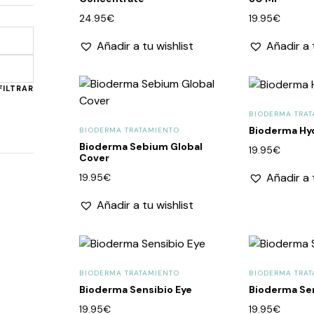
24.95
€
19.95
€
Añadir a tu wishlist
Añadir a 
Precio
Precio
mínimo
máximo
FILTRAR
BIODERMA TRAT
Bioderma Hy
BIODERMA TRATAMIENTO
Bioderma Sebium Global
19.95
€
Cover
Añadir a 
19.95
€
Añadir a tu wishlist
BIODERMA TRATAMIENTO
BIODERMA TRAT
Bioderma Sensibio Eye
Bioderma Se
19.95
€
19.95
€