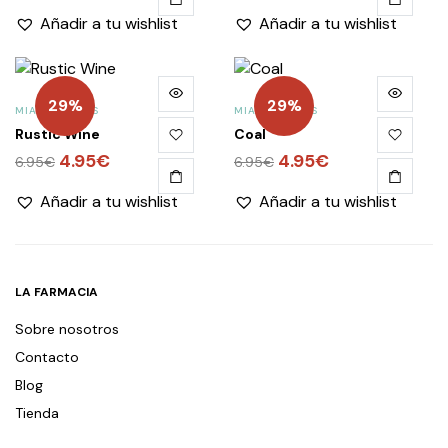
precio
precio
precio
precio
Añadir a tu wishlist
Añadir a tu wishlist
original
actual
original
actual
era:
es:
era:
es:
6.95€.
4.95€.
6.95€.
4.95€.
29%
29%
MIA ESMALTES
MIA ESMALTES
Rustic Wine
Coal
El
4.95
€
El
El
4.95
€
El
6.95
€
6.95
€
precio
precio
precio
precio
Añadir a tu wishlist
Añadir a tu wishlist
original
actual
original
actual
era:
es:
era:
es:
6.95€.
4.95€.
6.95€.
4.95€.
LA FARMACIA
Sobre nosotros
Contacto
Blog
Tienda