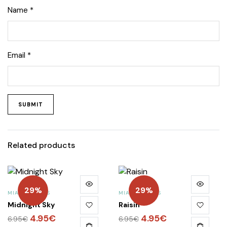
Name
*
Email
*
Related products
29%
29%
MIA ESMALTES
MIA ESMALTES
Midnight Sky
Raisin
El
4.95
€
El
El
4.95
€
El
6.95
€
6.95
€