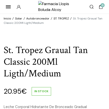
0
Inicio
/
Solar
/
Autobronceador
/
ST. TROPEZ
/
St. Tropez Graual Tan
Classic 200Ml Ligth/Medium
St. Tropez Graual Tan
Classic 200Ml
Ligth/Medium
20.95
€
IN STOCK
Leche Corporal Hidratante De Bronceado Gradual