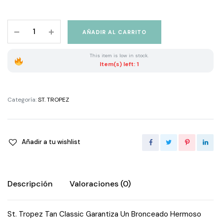
St.
AÑADIR AL CARRITO
Tropez
Graual
This item is low in stock.
Tan
Item(s) left: 1
Classic
200Ml
Ligth/Medium
Categoría:
ST. TROPEZ
quantity
Añadir a tu wishlist
Descripción
Valoraciones (0)
St. Tropez Tan Classic Garantiza Un Bronceado Hermoso