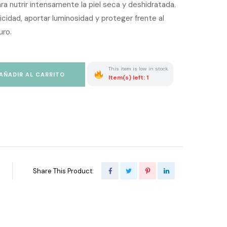
ra nutrir intensamente la piel seca y deshidratada.
icidad, aportar luminosidad y proteger frente al
uro.
This item is low in stock.
AÑADIR AL CARRITO
Item(s) left: 1
Share This Product: