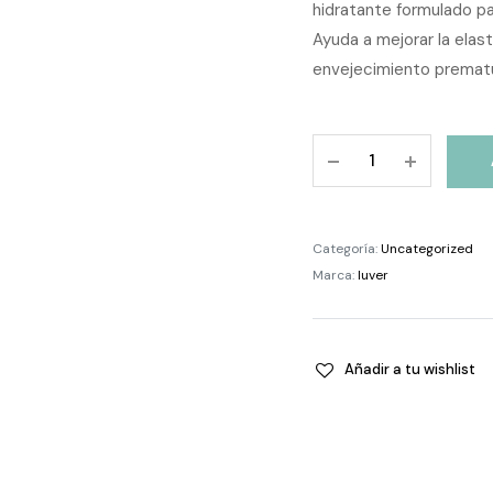
hidratante formulado pa
Ayuda a mejorar la elast
envejecimiento premat
IUVER
MINE
Melatonina
Base
Categoría:
Uncategorized
Serum
Marca:
Iuver
Piel
Seca
30
ml
Añadir a tu wishlist
quantity