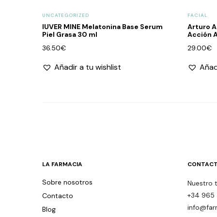
UNCATEGORIZED
FACIAL
IUVER MINE Melatonina Base Serum
Arturo A
Piel Grasa 30 ml
Acción 
36.50
€
29.00
€
Añadir a tu wishlist
Añadi
LA FARMACIA
CONTACT
Sobre nosotros
Nuestro 
+34 965 
Contacto
info@far
Blog