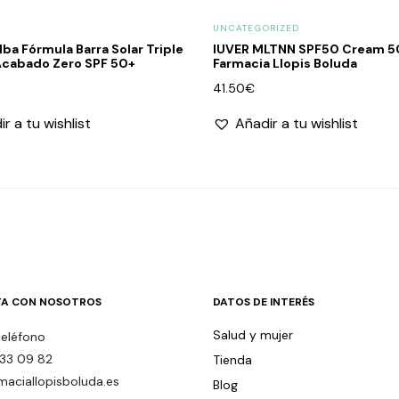
UNCATEGORIZED
lba Fórmula Barra Solar Triple
IUVER MLTNN SPF50 Cream 50
Acabado Zero SPF 50+
Farmacia Llopis Boluda
41.50
€
r a tu wishlist
Añadir a tu wishlist
A CON NOSOTROS
DATOS DE INTERÉS
Salud y mujer
teléfono
33 09 82
Tienda
maciallopisboluda.es
Blog