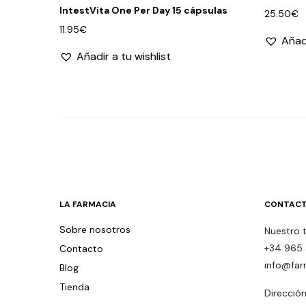
IntestVita One Per Day 15 cápsulas
25.50
€
11.95
€
Añadi
Añadir a tu wishlist
LA FARMACIA
CONTACT
Sobre nosotros
Nuestro 
+34 965 
Contacto
info@far
Blog
Tienda
Dirección