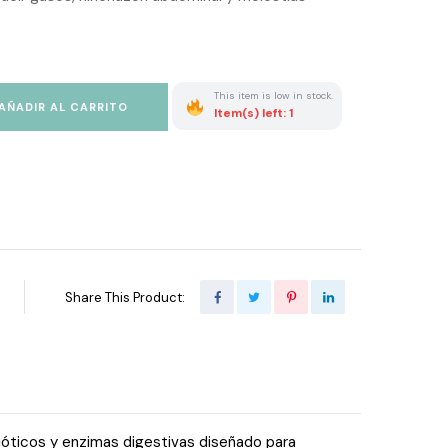
This item is low in stock.
AÑADIR AL CARRITO
Item(s) left: 1
Share This Product:
óticos y enzimas digestivas diseñado para