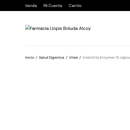
tienda
Mi Cuenta
Carrito
Inicio
/
Salud Digestiva
/
Vitae
/
IntestVita Enzymes 15 cápsu