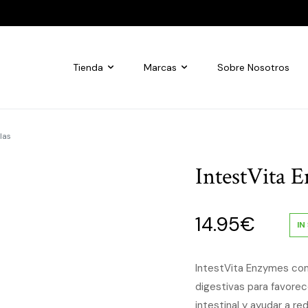
Tienda
Marcas
Sobre Nosotros
las
IntestVita E
14.95
€
IN
IntestVita Enzymes com
digestivas para favorec
intestinal y ayudar a r