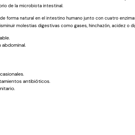
brio de la microbiota intestinal.
e forma natural en el intestino humano junto con cuatro enzimas 
disminuir molestias digestivas como gases, hinchazón, acidez o d
able.
n abdominal.
casionales.
atamientos antibióticos.
nitario.