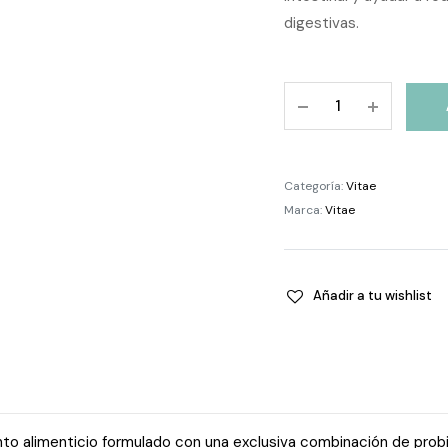
digestivas.
IntestVita
Enzymes
15
cápsulas
Categoría:
Vitae
quantity
Marca:
Vitae
Añadir a tu wishlist
 alimenticio formulado con una exclusiva combinación de probi