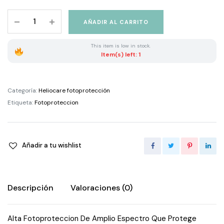
Heliocare
AÑADIR AL CARRITO
360
Pigment
This item is low in stock.
Solution
Item(s) left: 1
Fluid
Spf
50+
Categoría:
Heliocare fotoprotección
quantity
Etiqueta:
Fotoproteccion
Añadir a tu wishlist
Descripción
Valoraciones (0)
Alta Fotoproteccion De Amplio Espectro Que Protege