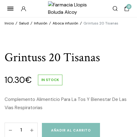
0
Inicio
/
Salud
/
Infusión
/
Aboca infusión
/
Grintuss 20 Tisanas
Grintuss 20 Tisanas
10.30
€
IN STOCK
Complemento Alimenticio Para La Tos Y Bienestar De Las
Vias Respiratorias
Grintuss
AÑADIR AL CARRITO
20