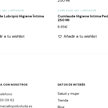
 GEL LIMPIADOR
CUMLAUDE GEL LIMPIADOR
 Lubripiù Higiene Íntima
Cumlaude Higiene Intima Ped
250 Ml
8.95
€
r a tu wishlist
Añadir a tu wishlist
A CON NOSOTROS
DATOS DE INTERÉS
Salud y mujer
teléfono
33 09 82
Tienda
maciallopisboluda.es
Blog