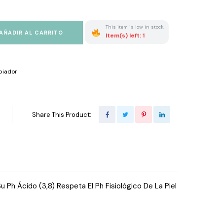
This item is low in stock.
AÑADIR AL CARRITO
Item(s) left: 1
piador
Share This Product:
Ph Ácido (3,8) Respeta El Ph Fisiológico De La Piel