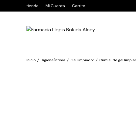
tienda
Mi Cuenta
Carrito
Inicio
/
Higiene Íntima
/
Gel limpiador
/
Cumlaude gel limpia