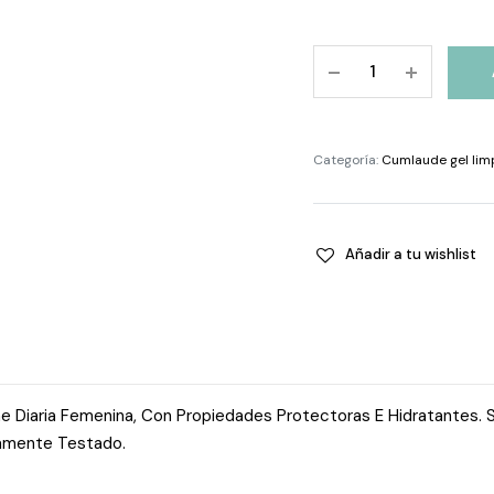
Cumlaude
Higiene
Íntima
Diaria
Categoría:
Cumlaude gel lim
500
Ml
quantity
Añadir a tu wishlist
 Diaria Femenina, Con Propiedades Protectoras E Hidratantes. Su 
camente Testado.