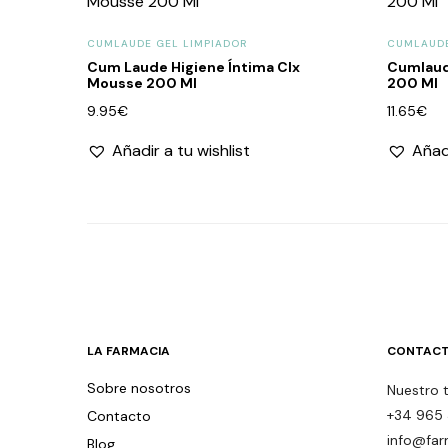
CUMLAUDE GEL LIMPIADOR
CUMLAUDE
Cum Laude Higiene Íntima Clx
Cumlaude
Mousse 200 Ml
200 Ml
9.95
€
11.65
€
Añadir a tu wishlist
Añadi
LA FARMACIA
CONTACT
Sobre nosotros
Nuestro 
+34 965 
Contacto
info@far
Blog