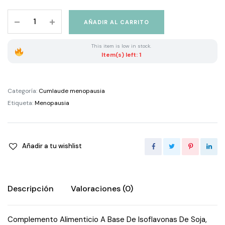
Cumlaude
AÑADIR AL CARRITO
Gineseda
30
This item is low in stock.
Cápsulas
Item(s) left: 1
quantity
Categoría:
Cumlaude menopausia
Etiqueta:
Menopausia
Añadir a tu wishlist
Descripción
Valoraciones (0)
Complemento Alimenticio A Base De Isoflavonas De Soja,