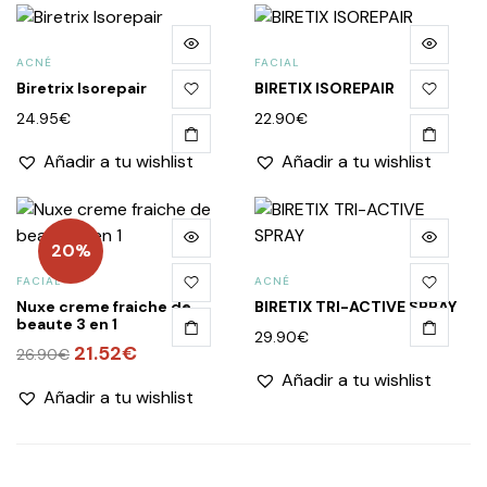
ACNÉ
FACIAL
Biretrix Isorepair
BIRETIX ISOREPAIR
24.95
€
22.90
€
Añadir a tu wishlist
Añadir a tu wishlist
20%
FACIAL
ACNÉ
Nuxe creme fraiche de
BIRETIX TRI-ACTIVE SPRAY
beaute 3 en 1
29.90
€
El
21.52
€
El
26.90
€
precio
precio
Añadir a tu wishlist
Añadir a tu wishlist
original
actual
era:
es:
26.90€.
21.52€.