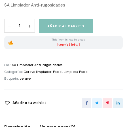
SA Limpiador Anti-rugosidades
Cerave
AÑADIR AL CARRITO
SA
Limpiador
This item is low in stock.
Anti-
Item(s) left: 1
rugosidades
quantity
SKU:
SA Limpiador Anti-rugosidades
Categorías:
Cerave limpiador
,
Facial
,
Limpieza Facial
Etiqueta:
cerave
Añadir a tu wishlist
Descripción
Valoraciones (0)