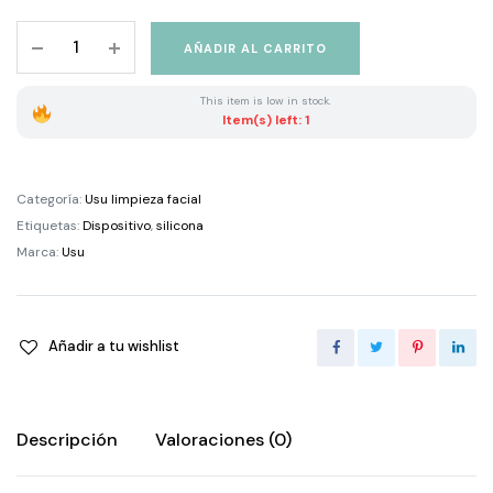
Cepillo
AÑADIR AL CARRITO
De
Limpieza
This item is low in stock.
Facial
Item(s) left: 1
Nusu
quantity
Categoría:
Usu limpieza facial
Etiquetas:
Dispositivo
,
silicona
Marca:
Usu
Añadir a tu wishlist
Descripción
Valoraciones (0)