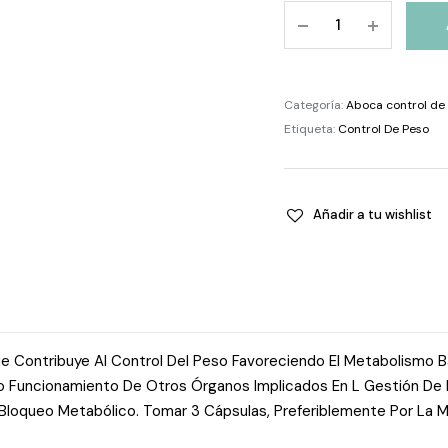
Adiprox
Advanced
50
Cápsulas
Categoría:
Aboca control de
quantity
Etiqueta:
Control De Peso
Añadir a tu wishlist
 Contribuye Al Control Del Peso Favoreciendo El Metabolismo 
to Funcionamiento De Otros Órganos Implicados En L Gestión De L
Bloqueo Metabólico. Tomar 3 Cápsulas, Preferiblemente Por La 