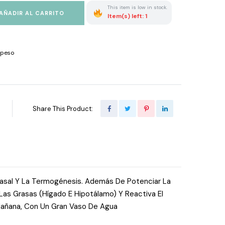
This item is low in stock.
AÑADIR AL CARRITO
Item(s) left: 1
 peso
Share This Product:
Basal Y La Termogénesis. Además De Potenciar La
as Grasas (Hígado E Hipotálamo) Y Reactiva El
Mañana, Con Un Gran Vaso De Agua