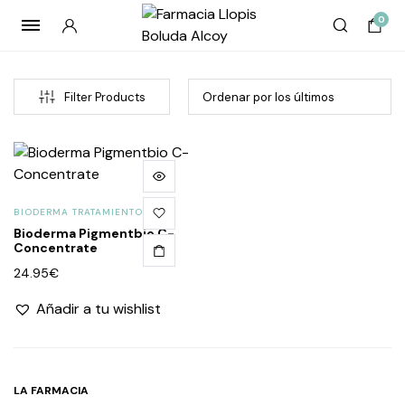
0
Filter Products
BIODERMA TRATAMIENTO
Bioderma Pigmentbio C-
Concentrate
24.95
€
cio
cio
Añadir a tu wishlist
imo
imo
LA FARMACIA