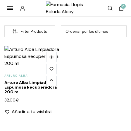
0
Filter Products
ARTURO ALBA
Arturo Alba Limpiadora
Espumosa Recuperadora
200 ml
cio
cio
32.00
€
imo
imo
Añadir a tu wishlist