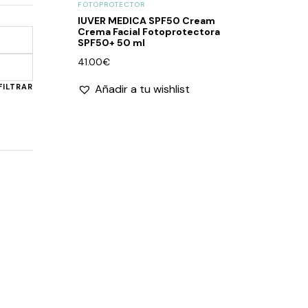
FOTOPROTECTOR
IUVER MEDICA SPF50 Cream
Crema Facial Fotoprotectora
SPF50+ 50 ml
41.00
€
Precio
Precio
mínimo
máximo
FILTRAR
Añadir a tu wishlist