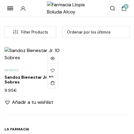
0
Filter Products
SANDOZ
Sandoz Bienestar Jr. 10
Sobres
9.95
€
cio
cio
Añadir a tu wishlist
imo
imo
LA FARMACIA