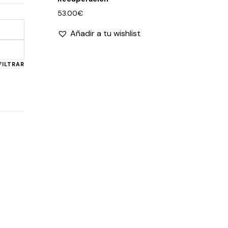
53.00
€
Añadir a tu wishlist
Precio
Precio
mínimo
máximo
FILTRAR