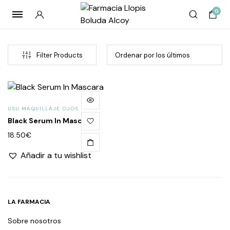
0
Filter Products
USU MAQUILLAJE OJOS
Black Serum In Mascara
18.50
€
Añadir a tu wishlist
cio
cio
imo
imo
LA FARMACIA
Sobre nosotros