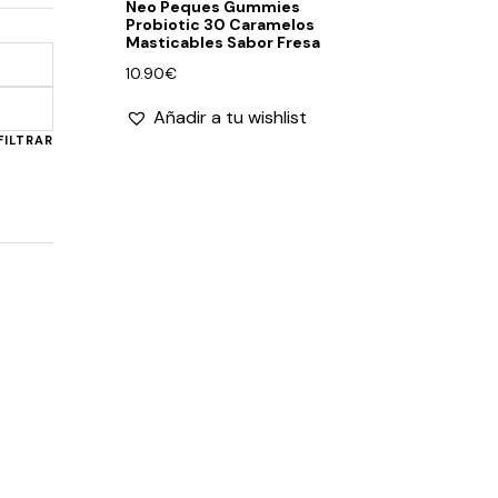
Neo Peques Gummies
Probiotic 30 Caramelos
Masticables Sabor Fresa
10.90
€
Precio
Precio
Añadir a tu wishlist
mínimo
máximo
FILTRAR