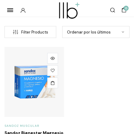
0
Filter Products
cio
cio
imo
imo
SANDOZ MUSCULAR
Sandoz Bienestar Magnesio