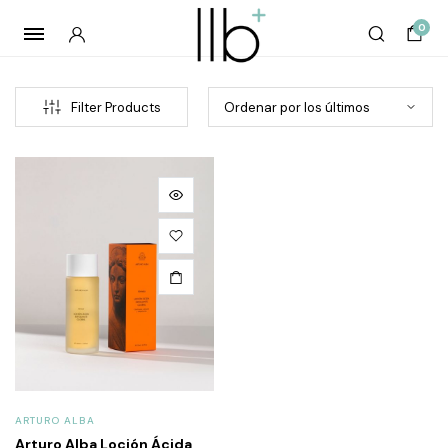
0
Filter Products
cio
cio
imo
imo
ARTURO ALBA
Arturo Alba Loción Ácida