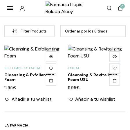
0
Filter Products
USU LIMPIEZA FACIAL
FACIAL
Cleansing & Exfolianting
Cleansing & Revitalizing
Foam
Foam USU
11.95
€
11.95
€
cio
cio
Añadir a tu wishlist
Añadir a tu wishlist
imo
imo
LA FARMACIA