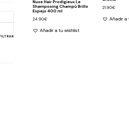
Nuxe Hair Prodigieux Le
Shampooing Champú Brillo
21.90
€
Espejo 400 ml
Añadir a 
24.90
€
Precio
Precio
Añadir a tu wishlist
mínimo
máximo
FILTRAR