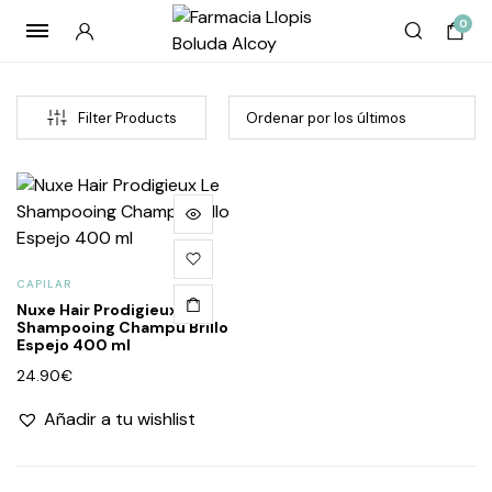
0
Filter Products
CAPILAR
Nuxe Hair Prodigieux Le
Shampooing Champú Brillo
Espejo 400 ml
cio
cio
24.90
€
imo
imo
Añadir a tu wishlist