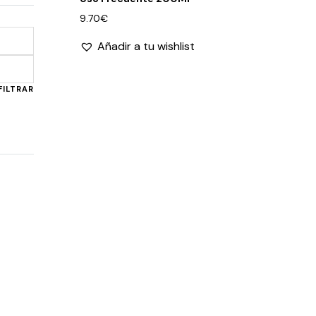
9.70
€
Añadir a tu wishlist
Precio
Precio
mínimo
máximo
FILTRAR