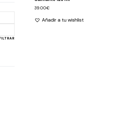
39.00
€
Añadir a tu wishlist
Precio
Precio
mínimo
máximo
FILTRAR