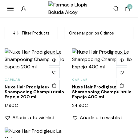
0
Filter Products
CAPILAR
CAPILAR
Nuxe Hair Prodigieux Le
Nuxe Hair Prodigieux Le
Shampooing Champú Brillo
Shampooing Champú Brillo
Espejo 200 ml
Espejo 400 ml
cio
cio
17.90
€
24.90
€
imo
imo
Añadir a tu wishlist
Añadir a tu wishlist