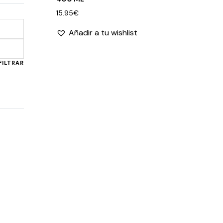
15.95
€
Añadir a tu wishlist
Precio
Precio
mínimo
máximo
FILTRAR