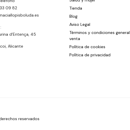
Salud y mujer
teléfono
33 09 82
Tienda
maciallopisboluda.es
Blog
Aviso Legal
:
Términos y condiciones genera
urina d’Entença, 45
venta
oi, Alicante
Política de cookies
Política de privacidad
 derechos reservados