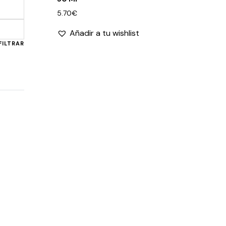
5.70
€
Precio
Precio
Añadir a tu wishlist
mínimo
máximo
FILTRAR