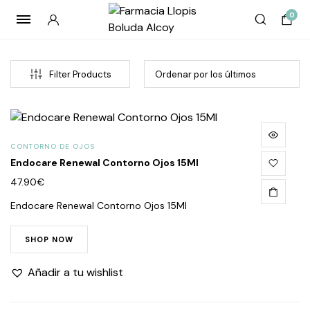
0
Filter Products
CONTORNO DE OJOS
Endocare Renewal Contorno Ojos 15Ml
47.90
€
Endocare Renewal Contorno Ojos 15Ml
cio
cio
SHOP NOW
imo
imo
Añadir a tu wishlist